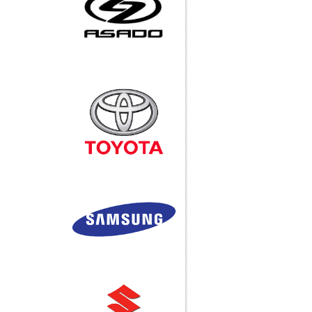
Samsung Galaxy Note so
Call
dáng với Nokia N9 và
Ống chống tĩnh điện
iPhone 4
Quần áo phòng sạch -
Công ty TNHH Hotu Việt
Nam
iPhone 4 trắng có mặt ở
Việt Nam với giá 20 triệu
đồng
Huyền thoại Steve Jobs
qua đời ở tuổi 56
Call
Bàn thao tác, giá kệ, xe
Ống INOX
đẩy, vật tư, khu công
nghiệp, băng tải....
Call
Khớp nối H-1
Call