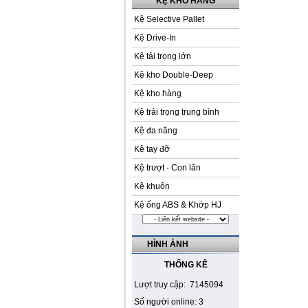
KỆ KHO HÀNG
Kệ Selective Pallet
Kệ Drive-In
Kệ tải trọng lớn
Kệ kho Double-Deep
Kệ kho hàng
Kệ trải trọng trung bình
Kệ đa năng
Kệ tay đỡ
Kệ trượt - Con lăn
Kệ khuôn
Kệ ống ABS & Khớp HJ
HÌNH ẢNH
THỐNG KÊ
Lượt truy cập: 7145094
Số người online: 3