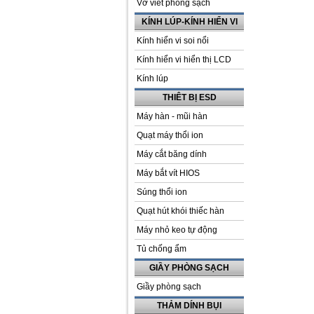
Vở viết phòng sạch
KÍNH LÚP-KÍNH HIỂN VI
Kính hiển vi soi nổi
Kính hiển vi hiển thị LCD
Kính lúp
THIÊT BỊ ESD
Máy hàn - mũi hàn
Quạt máy thổi ion
Máy cắt băng dính
Máy bắt vít HIOS
Súng thổi ion
Quạt hút khói thiếc hàn
Máy nhỏ keo tự động
Tủ chống ẩm
GIẦY PHÒNG SẠCH
Giầy phòng sạch
THẢM DÍNH BỤI