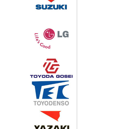
Khớp nối H-1B
Call
Khớp nối ASADO HJ-1
Call
Khớp nối ASADO HJ-2
Call
Xe đẩy ESKD-118-4F