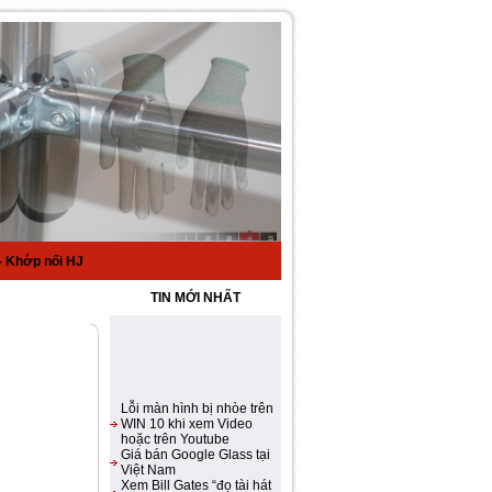
 Khớp nối HJ
TIN MỚI NHẤT
Lỗi màn hình bị nhòe trên
WIN 10 khi xem Video
hoặc trên Youtube
Giá bán Google Glass tại
Việt Nam
Xem Bill Gates “đọ tài hát
rap” với Steve Jobs
Samsung Galaxy S III ra