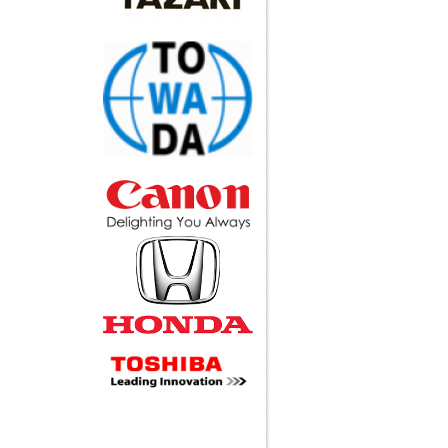
Call
Xe đẩy inox ESDK-116-
3SSB
Call