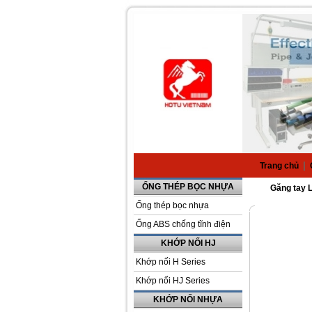
|
Trang chủ
ỐNG THÉP BỌC NHỰA
Găng tay 
Ống thép bọc nhựa
Ống ABS chống tĩnh điện
KHỚP NỐI HJ
Khớp nối H Series
Khớp nối HJ Series
KHỚP NỐI NHỰA