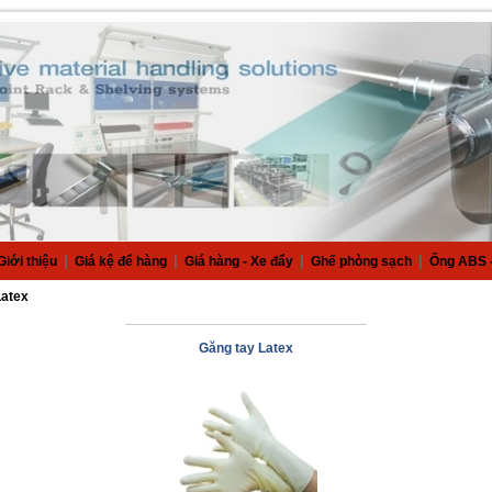
|
|
|
|
Giới thiệu
Giá kệ để hàng
Giá hàng - Xe đẩy
Ghế phòng sạch
Ống ABS -
Latex
Găng tay Latex