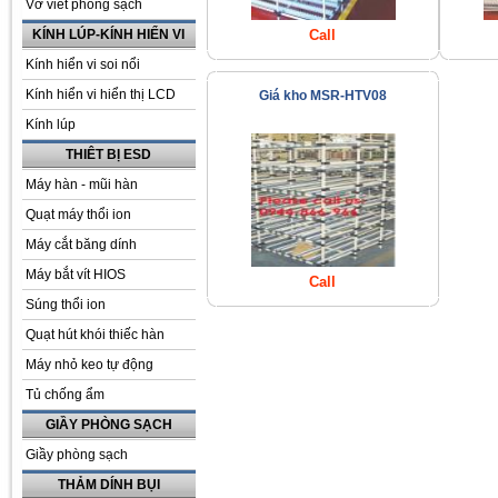
Vở viết phòng sạch
KÍNH LÚP-KÍNH HIỂN VI
Call
Kính hiển vi soi nổi
Kính hiển vi hiển thị LCD
Giá kho MSR-HTV08
Kính lúp
THIÊT BỊ ESD
Máy hàn - mũi hàn
Quạt máy thổi ion
Máy cắt băng dính
Máy bắt vít HIOS
Call
Súng thổi ion
Quạt hút khói thiếc hàn
Máy nhỏ keo tự động
Tủ chống ẩm
GIẦY PHÒNG SẠCH
Giầy phòng sạch
THẢM DÍNH BỤI