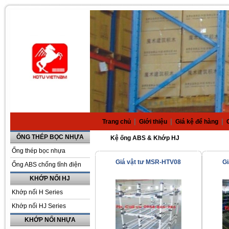
|
|
|
Trang chủ
Giới thiệu
Giá kệ để hàng
ỐNG THÉP BỌC NHỰA
Kệ ống ABS & Khớp HJ
Ống thép bọc nhựa
Giá vật tư MSR-HTV08
G
Ống ABS chống tĩnh điện
KHỚP NỐI HJ
Khớp nối H Series
Khớp nối HJ Series
KHỚP NỐI NHỰA