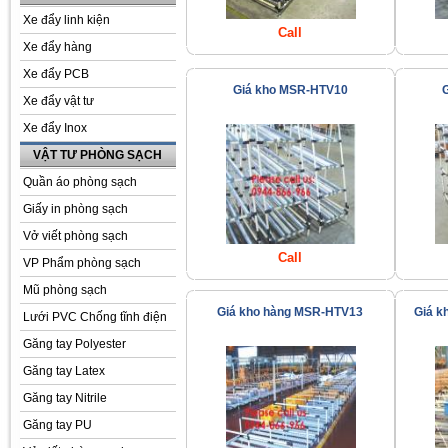
Xe đẩy linh kiện
Call
Xe đẩy hàng
Xe đẩy PCB
Giá kho MSR-HTV10
Xe đẩy vật tư
Xe đẩy Inox
VẬT TƯ PHÒNG SẠCH
Quần áo phòng sạch
Giấy in phòng sạch
Vở viết phòng sạch
Call
VP Phẩm phòng sạch
Mũ phòng sạch
Giá kho hàng MSR-HTV13
Giá k
Lưới PVC Chống tĩnh điện
Găng tay Polyester
Găng tay Latex
Găng tay Nitrile
Găng tay PU