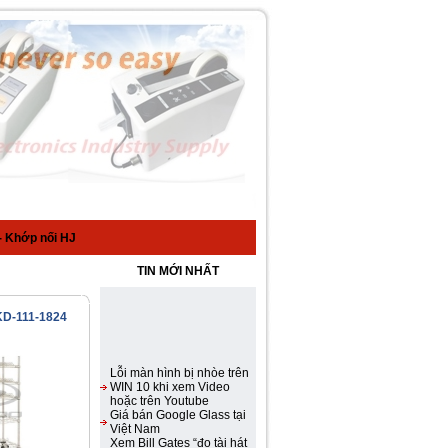
 Khớp nối HJ
TIN MỚI NHẤT
KD-111-1824
Lỗi màn hình bị nhòe trên
WIN 10 khi xem Video
hoặc trên Youtube
Giá bán Google Glass tại
Việt Nam
Xem Bill Gates “đọ tài hát
rap” với Steve Jobs
Samsung Galaxy S III ra