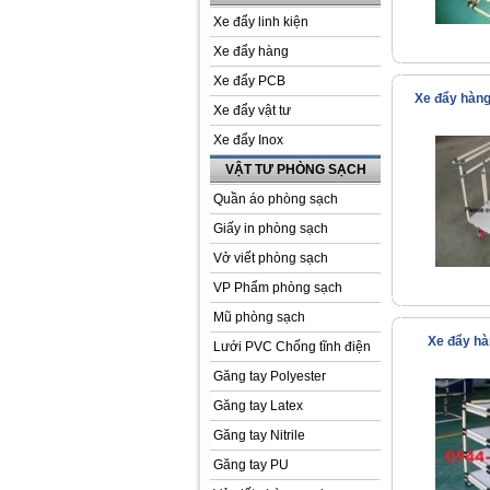
Xe đẩy linh kiện
Xe đẩy hàng
Xe đẩy PCB
Xe đẩy hàn
Xe đẩy vật tư
Xe đẩy Inox
VẬT TƯ PHÒNG SẠCH
Quần áo phòng sạch
Giấy in phòng sạch
Vở viết phòng sạch
VP Phẩm phòng sạch
Mũ phòng sạch
Xe đẩy h
Lưới PVC Chống tĩnh điện
Găng tay Polyester
Găng tay Latex
Găng tay Nitrile
Găng tay PU