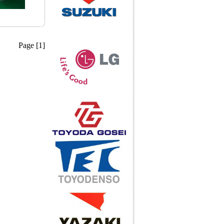
Khớp nối H-1B
Page [1]
Call
Khớp nối ASADO HJ-1
Call
Khớp nối ASADO HJ-2
Call
Xe đẩy ESKD-118-4F