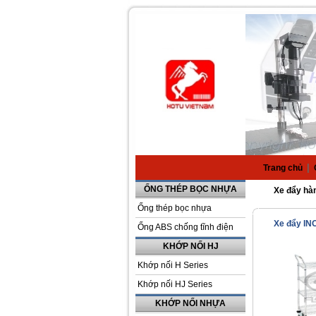
|
Trang chủ
ỐNG THÉP BỌC NHỰA
Xe đẩy hà
Ống thép bọc nhựa
Xe đẩy IN
Ống ABS chống tĩnh điện
KHỚP NỐI HJ
Khớp nối H Series
Khớp nối HJ Series
KHỚP NỐI NHỰA