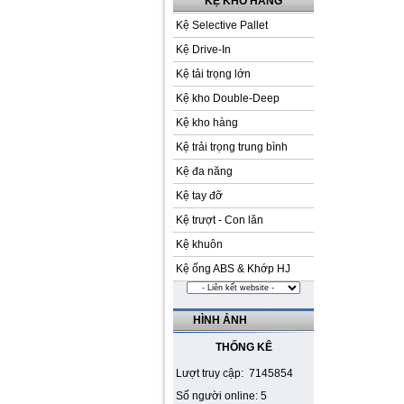
KỆ KHO HÀNG
Kệ Selective Pallet
Kệ Drive-In
Kệ tải trọng lớn
Kệ kho Double-Deep
Kệ kho hàng
Kệ trải trọng trung bình
Kệ đa năng
Kệ tay đỡ
Kệ trượt - Con lăn
Kệ khuôn
Kệ ống ABS & Khớp HJ
HÌNH ẢNH
THỐNG KÊ
Lượt truy cập: 7145854
Số người online: 5