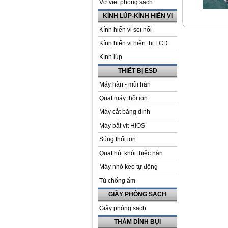
Vở viết phòng sạch
KÍNH LÚP-KÍNH HIỂN VI
Kính hiển vi soi nổi
Kính hiển vi hiển thị LCD
Kính lúp
THIÊT BỊ ESD
Máy hàn - mũi hàn
Quạt máy thổi ion
Máy cắt băng dính
Máy bắt vít HIOS
Súng thổi ion
Quạt hút khói thiếc hàn
Máy nhỏ keo tự động
Tủ chống ẩm
GIẦY PHÒNG SẠCH
Giầy phòng sạch
THẢM DÍNH BỤI