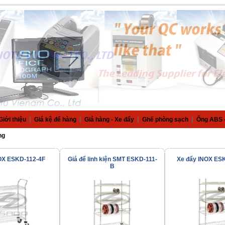
|
|
|
|
Giới thiệu
Giá kệ để hàng
Giá hàng - Xe đẩy
Ghế phòng sạch
Ống ABS -
ng
OX ESKD-112-4F
Giá để linh kiện SMT ESKD-111-
Xe đẩy INOX ES
B