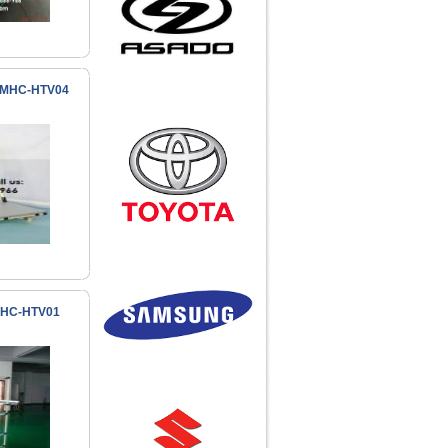
Samsung Galaxy Note so
Call
dáng với Nokia N9 và
Ống chống tĩnh điện
iPhone 4
Quần áo phòng sạch -
Công ty TNHH Hotu Việt
Nam
a MHC-HTV04
iPhone 4 trắng có mặt ở
Việt Nam với giá 20 triệu
đồng
Huyền thoại Steve Jobs
qua đời ở tuổi 56
Call
Bàn thao tác, giá kệ, xe
Ống INOX
đẩy, vật tư, khu công
nghiệp, băng tải....
Call
 MHC-HTV01
Khớp nối H-1
Call