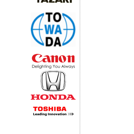
Call
Xe đẩy inox ESDK-116-
3SSB
Call