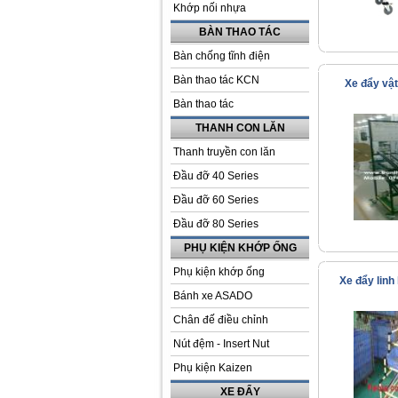
Khớp nối nhựa
BÀN THAO TÁC
Bàn chống tĩnh điện
Bàn thao tác KCN
Xe đẩy vậ
Bàn thao tác
THANH CON LĂN
Thanh truyền con lăn
Đầu đỡ 40 Series
Đầu đỡ 60 Series
Đầu đỡ 80 Series
PHỤ KIỆN KHỚP ỐNG
Phụ kiện khớp ống
Xe đẩy lin
Bánh xe ASADO
Chân đế điều chỉnh
Nút đệm - Insert Nut
Phụ kiện Kaizen
XE ĐẨY