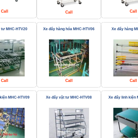
Call
Call
Call
t tư MHC-HTV20
Xe đẩy hàng hóa MHC-HTV06
Xe đẩy hàng 
Call
Call
Call
h kiện MHC-HTV09
Xe đẩy vật tư MHC-HTV08
Xe đẩy linh kiệ