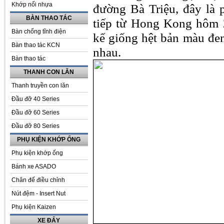
Khớp nối nhựa
đường Bà Triệu, đây là 
BÀN THAO TÁC
tiếp từ Hong Kong hôm 2
Bàn chống tĩnh điện
kế giống hệt bản màu đen
Bàn thao tác KCN
nhau.
Bàn thao tác
THANH CON LĂN
Thanh truyền con lăn
Đầu đỡ 40 Series
Đầu đỡ 60 Series
Đầu đỡ 80 Series
PHỤ KIỆN KHỚP ỐNG
Phụ kiện khớp ống
Bánh xe ASADO
Chân đế điều chỉnh
Nút đệm - Insert Nut
Phụ kiện Kaizen
XE ĐẨY