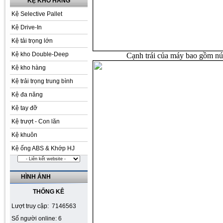
KỆ KHO HÀNG
Kệ Selective Pallet
Kệ Drive-In
Kệ tải trọng lớn
Kệ kho Double-Deep
Cạnh trái của máy bao gồm nút
Kệ kho hàng
Kệ trải trọng trung bình
Kệ đa năng
Kệ tay đỡ
Kệ trượt - Con lăn
Kệ khuôn
Kệ ống ABS & Khớp HJ
HÌNH ẢNH
THỐNG KÊ
Lượt truy cập: 7146563
Số người online: 6