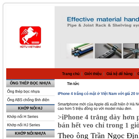
|
|
|
Trang chủ
Giới thiệu
Giá kệ để hàng
ỐNG THÉP BỌC NHỰA
Tin tức
Ống thép bọc nhựa
iPhone 4 trắng có mặt ở Việt Nam với giá 20 t
Ống ABS chống tĩnh điện
Smartphone mới của Apple đã xuất hiện ở Hà Nội
KHỚP NỐI HJ
cao hơn 5 triệu đồng so với model màu đen.
>
iPhone 4 trắng dày hơn 
Khớp nối H Series
bán hết veo chỉ trong 1 gi
Khớp nối HJ Series
KHỚP NỐI NHỰA
Theo ông Trần Ngọc Định