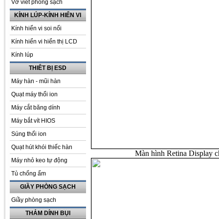
Vở viết phòng sạch
KÍNH LÚP-KÍNH HIỂN VI
Kính hiển vi soi nổi
Kính hiển vi hiển thị LCD
Kính lúp
THIÊT BỊ ESD
Máy hàn - mũi hàn
Quạt máy thổi ion
Máy cắt băng dính
Máy bắt vít HIOS
Súng thổi ion
Quạt hút khói thiếc hàn
Màn hình Retina Display ch
Máy nhỏ keo tự động
Tủ chống ẩm
GIẦY PHÒNG SẠCH
Giầy phòng sạch
THẢM DÍNH BỤI