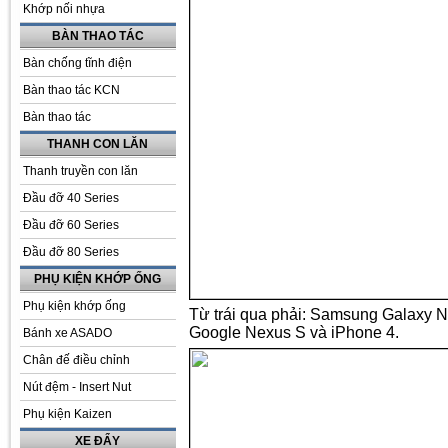
Khớp nối nhựa
BÀN THAO TÁC
Bàn chống tĩnh điện
Bàn thao tác KCN
Bàn thao tác
THANH CON LĂN
Thanh truyền con lăn
Đầu đỡ 40 Series
Đầu đỡ 60 Series
Đầu đỡ 80 Series
PHỤ KIỆN KHỚP ỐNG
Phụ kiện khớp ống
Từ trái qua phải: Samsung Galaxy N
Google Nexus S và iPhone 4.
Bánh xe ASADO
Chân đế điều chỉnh
Nút đệm - Insert Nut
Phụ kiện Kaizen
XE ĐẨY