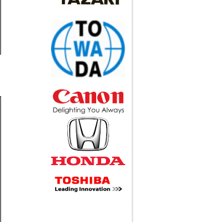
Call
Xe đẩy inox ESDK-116-
3SSB
Call