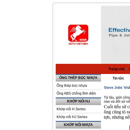
|
Trang chủ
ỐNG THÉP BỌC NHỰA
Tin tức
Ống thép bọc nhựa
Steve Jobs 'khá
Ống ABS chống tĩnh điện
Từ lâu, giới côn
KHỚP NỐI HJ
nào và đối xử vớ
Cuối tiểu sử 
Khớp nối H Series
ông cũng tỏ ra
tợn, nhưng nế
Khớp nối HJ Series
KHỚP NỐI NHỰA