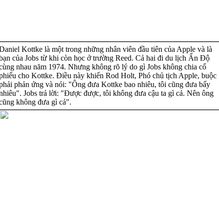
Daniel Kottke là một trong những nhân viên đầu tiên của Apple và là
bạn của Jobs từ khi còn học ở trường Reed. Cả hai đi du lịch Ấn Độ
cùng nhau năm 1974. Nhưng không rõ lý do gì Jobs không chia cổ
phiếu cho Kottke. Điều này khiến Rod Holt, Phó chủ tịch Apple, buộc
phải phản ứng và nói: "Ông đưa Kottke bao nhiêu, tôi cũng đưa bấy
nhiêu". Jobs trả lời: "Được được, tôi không đưa cậu ta gì cả. Nên ông
cũng không đưa gì cả".