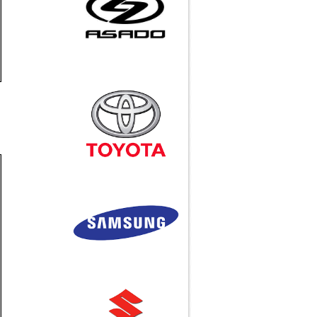
iPhone 4 trắng có mặt ở
Việt Nam với giá 20 triệu
đồng
Huyền thoại Steve Jobs
qua đời ở tuổi 56
Call
Bàn thao tác, giá kệ, xe
Ống INOX
đẩy, vật tư, khu công
nghiệp, băng tải....
Call
Khớp nối H-1
Call
Khớp nối H-1B