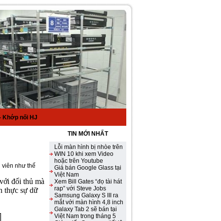
 Khớp nối HJ
Lỗi màn hình bị nhòe trên
TIN MỚI NHẤT
WIN 10 khi xem Video
hoặc trên Youtube
Giá bán Google Glass tại
Việt Nam
Xem Bill Gates “đọ tài hát
 viên như thế
rap” với Steve Jobs
Samsung Galaxy S III ra
với đối thủ mà
mắt với màn hình 4,8 inch
ên thực sự dữ
Galaxy Tab 2 sẽ bán tại
Việt Nam trong tháng 5
Giám đốc Samsung tiết lộ
ngày ra mắt Galaxy S III
Cận cảnh Samsung