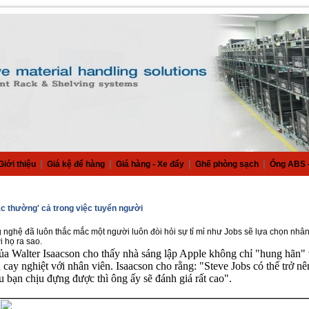
|
|
|
|
Giới thiệu
Giá kệ để hàng
Giá hàng - Xe đẩy
Ghế phòng sạch
Ống ABS -
c thường' cả trong việc tuyển người
g nghệ đã luôn thắc mắc một người luôn đòi hỏi sự tỉ mỉ như Jobs sẽ lựa chọn nhân
i họ ra sao.
của Walter Isaacson cho thấy nhà sáng lập Apple không chỉ "hung hãn" 
 cay nghiệt với nhân viên. Isaacson cho rằng: "Steve Jobs có thể trở n
u bạn chịu đựng được thì ông ấy sẽ đánh giá rất cao".