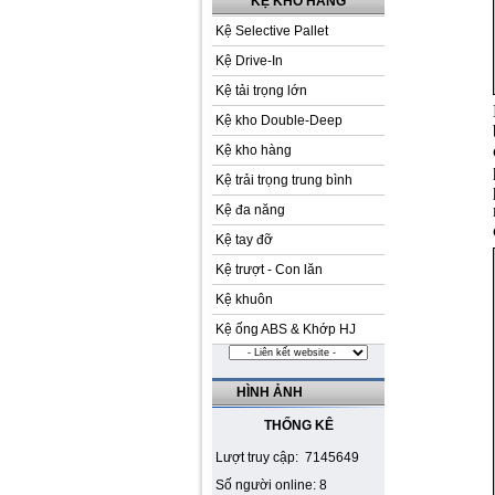
KỆ KHO HÀNG
Kệ Selective Pallet
Kệ Drive-In
Kệ tải trọng lớn
Kệ kho Double-Deep
Kệ kho hàng
Kệ trải trọng trung bình
Kệ đa năng
Kệ tay đỡ
Kệ trượt - Con lăn
Kệ khuôn
Kệ ống ABS & Khớp HJ
HÌNH ẢNH
THỐNG KÊ
Lượt truy cập: 7145649
Số người online: 8