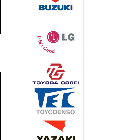
Call
Khớp nối ASADO HJ-1
Call
Khớp nối ASADO HJ-2
Call
Xe đẩy ESKD-118-4F