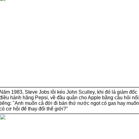
Năm 1983, Steve Jobs lôi kéo John Sculley, khi đó là giám đốc
điều hành hãng Pepsi, về đầu quân cho Apple bằng câu hỏi nổi
tiếng:
"Anh muốn cả đời đi bán thứ nước ngọt có gas hay muốn
có cơ hội để thay đổi thế giới?"