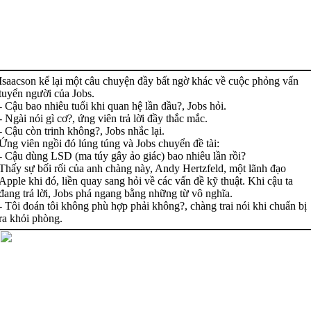
Isaacson kể lại một câu chuyện đầy bất ngờ khác về cuộc phỏng vấn
tuyển người của Jobs.
- Cậu bao nhiêu tuổi khi quan hệ lần đầu?, Jobs hỏi.
- Ngài nói gì cơ?, ứng viên trả lời đầy thắc mắc.
- Cậu còn trinh không?, Jobs nhắc lại.
Ứng viên ngồi đó lúng túng và Jobs chuyển đề tài:
- Cậu dùng LSD (ma túy gây ảo giác) bao nhiêu lần rồi?
Thấy sự bối rối của anh chàng này, Andy Hertzfeld, một lãnh đạo
Apple khi đó, liền quay sang hỏi về các vấn đề kỹ thuật. Khi cậu ta
đang trả lời, Jobs phá ngang bằng những từ vô nghĩa.
- Tôi đoán tôi không phù hợp phải không?, chàng trai nói khi chuẩn bị
ra khỏi phòng.