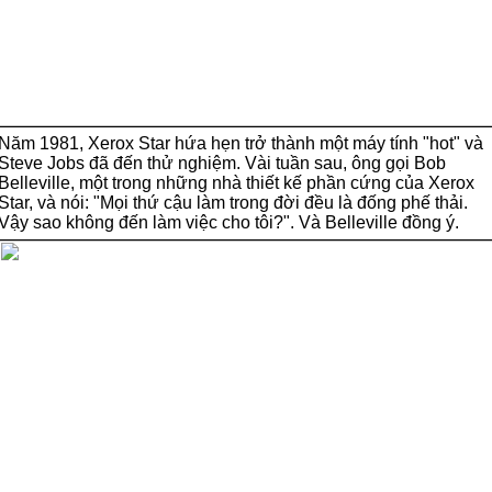
Năm 1981, Xerox Star hứa hẹn trở thành một máy tính "hot" và
Steve Jobs đã đến thử nghiệm. Vài tuần sau, ông gọi Bob
Belleville, một trong những nhà thiết kế phần cứng của Xerox
Star, và nói: "Mọi thứ cậu làm trong đời đều là đống phế thải.
Vậy sao không đến làm việc cho tôi?". Và Belleville đồng ý.