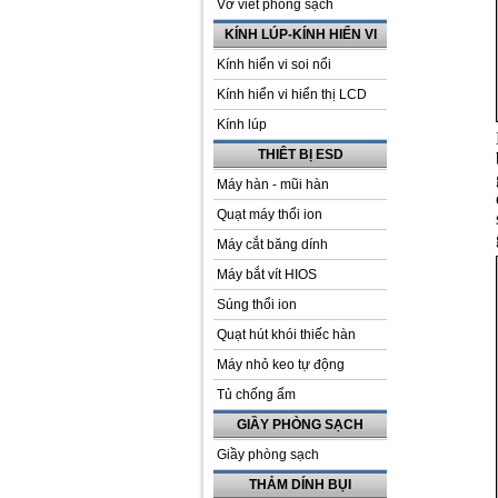
Vở viết phòng sạch
KÍNH LÚP-KÍNH HIỂN VI
Kính hiển vi soi nổi
Kính hiển vi hiển thị LCD
Kính lúp
THIÊT BỊ ESD
Máy hàn - mũi hàn
Quạt máy thổi ion
Máy cắt băng dính
Máy bắt vít HIOS
Súng thổi ion
Quạt hút khói thiếc hàn
Máy nhỏ keo tự động
Tủ chống ẩm
GIẦY PHÒNG SẠCH
Giầy phòng sạch
THẢM DÍNH BỤI