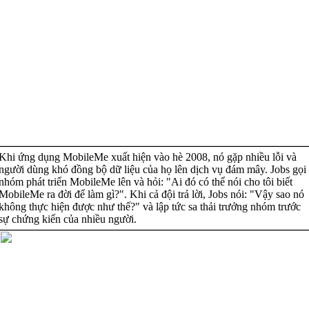
Khi ứng dụng MobileMe xuất hiện vào hè 2008, nó gặp nhiều lỗi và
người dùng khó đồng bộ dữ liệu của họ lên dịch vụ đám mây. Jobs gọi
nhóm phát triển MobileMe lên và hỏi: "Ai đó có thể nói cho tôi biết
MobileMe ra đời để làm gì?". Khi cả đội trả lời, Jobs nói: "Vậy sao nó
không thực hiện được như thế?" và lập tức sa thải trưởng nhóm trước
sự chứng kiến của nhiều người.