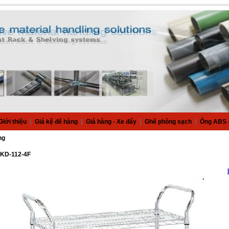
|
|
|
|
Giới thiệu
Giá kệ để hàng
Giá hàng - Xe đẩy
Ghế phòng sạch
Ống ABS -
ng
SKD-112-4F