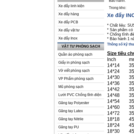
Bảo hành:
Xe đẩy linh kiện
Trong kho:
Xe đẩy hàng
Xe đẩy IN
Xe đẩy PCB
* Chất liệu: SU
* Sản phẩm có 
Xe đẩy vật tư
* Chống tĩnh đi
Xe đẩy Inox
* Bảo hành 1 
Thông số kỹ thu
VẬT TƯ PHÒNG SẠCH
Size tiêu c
Quần áo phòng sạch
Inch
m
Giấy in phòng sạch
14*14
3
Vở viết phòng sạch
14*24
3
14*30
3
VP Phẩm phòng sạch
14*36
3
Mũ phòng sạch
14*42
3
Lưới PVC Chống tĩnh điện
14*48
3
14*54
3
Găng tay Polyester
14*60
3
Găng tay Latex
14*72
3
18*18
4
Găng tay Nitrile
18*24
4
Găng tay PU
18*30
4