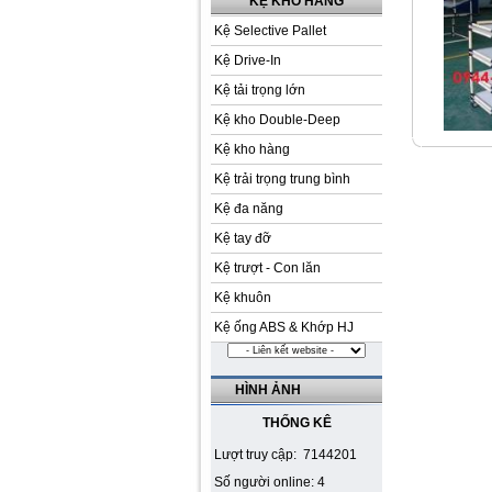
KỆ KHO HÀNG
Kệ Selective Pallet
Kệ Drive-In
Kệ tải trọng lớn
Kệ kho Double-Deep
Kệ kho hàng
Kệ trải trọng trung bình
Kệ đa năng
Kệ tay đỡ
Kệ trượt - Con lăn
Kệ khuôn
Kệ ống ABS & Khớp HJ
HÌNH ẢNH
THỐNG KÊ
Lượt truy cập: 7144201
Số người online: 4