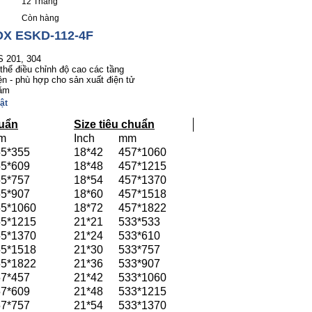
12 Tháng
Còn hàng
OX ESKD-112-4F
S 201, 304
thể điều chỉnh độ cao các tầng
ện - phù hợp cho sản xuất điện tử
năm
ật
huẩn
Size tiêu chuẩn
m
Inch
mm
55*355
18*42
457*1060
55*609
18*48
457*1215
55*757
18*54
457*1370
55*907
18*60
457*1518
55*1060
18*72
457*1822
55*1215
21*21
533*533
55*1370
21*24
533*610
55*1518
21*30
533*757
55*1822
21*36
533*907
57*457
21*42
533*1060
57*609
21*48
533*1215
57*757
21*54
533*1370