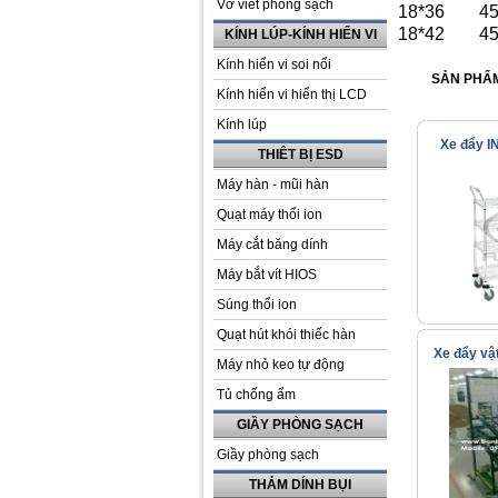
Vở viết phòng sạch
18*36
4
18*42
4
KÍNH LÚP-KÍNH HIỂN VI
Kính hiển vi soi nổi
SẢN PHẨM
Kính hiển vi hiển thị LCD
Kính lúp
Xe đẩy I
THIÊT BỊ ESD
Máy hàn - mũi hàn
Quạt máy thổi ion
Máy cắt băng dính
Máy bắt vít HIOS
Súng thổi ion
Quạt hút khói thiếc hàn
Xe đẩy vậ
Máy nhỏ keo tự động
Tủ chống ẩm
GIẦY PHÒNG SẠCH
Giầy phòng sạch
THẢM DÍNH BỤI