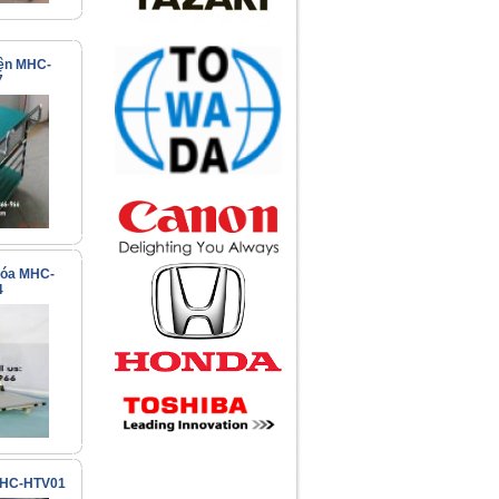
iện MHC-
7
Call
Xe đẩy inox ESDK-116-
3SSB
hóa MHC-
Call
4
 MHC-HTV01