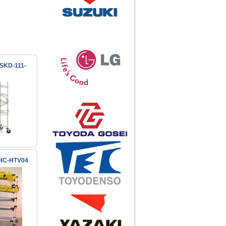
Khớp nối H-1B
Call
ESKD-111-
Khớp nối ASADO HJ-1
Call
Khớp nối ASADO HJ-2
MHC-HTV04
Call
Xe đẩy ESKD-118-4F