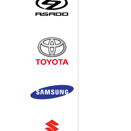
Samsung Galaxy Note so
Call
dáng với Nokia N9 và
Ống chống tĩnh điện
iPhone 4
Quần áo phòng sạch -
Công ty TNHH Hotu Việt
Nam
iPhone 4 trắng có mặt ở
Việt Nam với giá 20 triệu
đồng
Huyền thoại Steve Jobs
qua đời ở tuổi 56
Call
Bàn thao tác, giá kệ, xe
Ống INOX
đẩy, vật tư, khu công
nghiệp, băng tải....
Call
Khớp nối H-1
Call