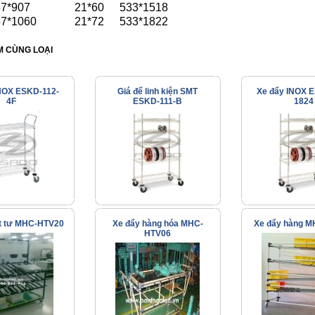
57*907
21*60
533*1518
57*1060
21*72
533*1822
 CÙNG LOẠI
NOX ESKD-112-
Giá để linh kiện SMT
Xe đẩy INOX 
4F
ESKD-111-B
1824
t tư MHC-HTV20
Xe đẩy hàng hóa MHC-
Xe đẩy hàng 
HTV06