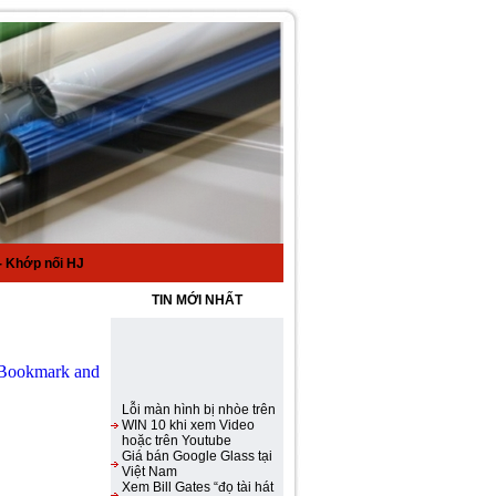
 Khớp nối HJ
TIN MỚI NHẤT
Lỗi màn hình bị nhòe trên
WIN 10 khi xem Video
hoặc trên Youtube
Giá bán Google Glass tại
Việt Nam
Xem Bill Gates “đọ tài hát
rap” với Steve Jobs
Samsung Galaxy S III ra