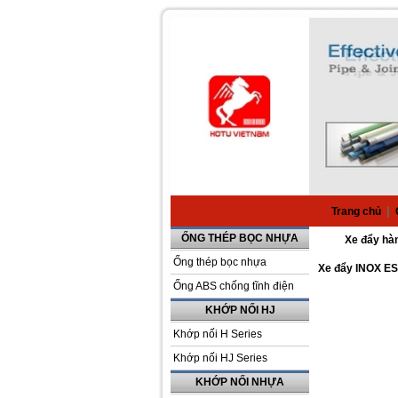
|
Trang chủ
ỐNG THÉP BỌC NHỰA
Xe đẩy hà
Ống thép bọc nhựa
Xe đẩy INOX E
Ống ABS chống tĩnh điện
KHỚP NỐI HJ
Khớp nối H Series
Khớp nối HJ Series
KHỚP NỐI NHỰA