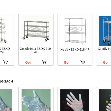
X ESKD-
Xe đẩy inox ESDK-119-
Xe đẩy i
Xe đẩy ESKD-118-4F
824
4F
Gọi
Gọi
Gọi
NG SẠCH