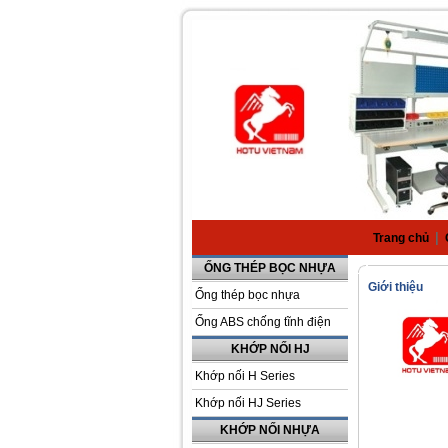
|
Trang chủ
ỐNG THÉP BỌC NHỰA
Giới thiệu
Ống thép bọc nhựa
Ống ABS chống tĩnh điện
KHỚP NỐI HJ
Khớp nối H Series
Khớp nối HJ Series
KHỚP NỐI NHỰA