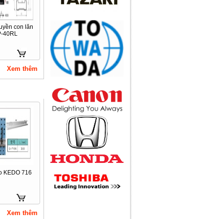
uyền con lăn
-40RL
Call
Xe đẩy inox ESDK-116-
3SSB
Xem thêm
Call
eo KEDO 716
Xem thêm