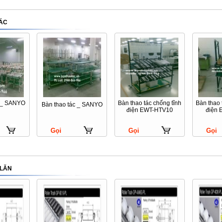
ÁC
c _ SANYO
Bàn thao tác chống tĩnh
Bàn thao 
Bàn thao tác _ SANYO
điện EWT-HTV10
điện
Gọi
Gọi
Gọi
 LĂN