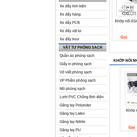
Xe đẩy linh kiện
Xe đẩy hàng
Khớp nối AS
Xe đẩy PCB
Xe đẩy vật tư
Gọi
Xe đẩy Inox
VẬT TƯ PHÒNG SẠCH
Quần áo phòng sạch
KHỚP NỐI N
Giấy in phòng sạch
Vở viết phòng sạch
VP Phẩm phòng sạch
Mũ phòng sạch
Lưới PVC Chống tĩnh điện
Găng tay Polyester
Khớp n
Găng tay Latex
Găng tay Nitrile
Gọi
Găng tay PU