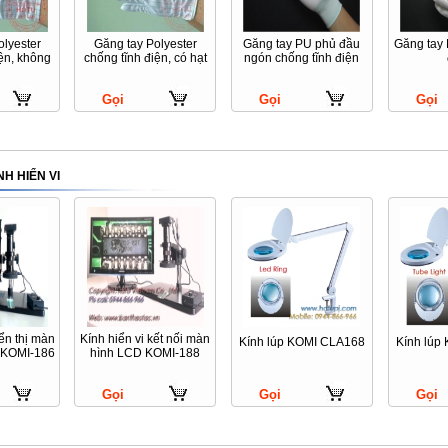
olyester
Găng tay Polyester
Găng tay PU phủ đầu
Găng tay 
iện, không
chống tĩnh điện, có hạt
ngón chống tĩnh điện
Gọi
Gọi
Gọi
NH HIỂN VI
iển thị màn
Kính hiển vi kết nối màn
Kính lúp KOMI CLA168
Kính lúp
h KOMI-186
hình LCD KOMI-188
Gọi
Gọi
Gọi