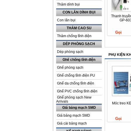
Thảm dính bụi
CON LĂN DÍNH BỤI
Thanh truyề
Con lăn bụi
GP-60
THẢM CAO SU
Gọi
Thảm chống tĩnh điện
DÉP PHÒNG SẠCH
Dép phòng sạch
PHỤ KIỆN K
Ghế chống tĩnh điện
Ghế phòng sạch
Ghế chống tĩnh điện PU
Ghế da chống tĩnh điện
Ghế PVC chống tĩnh điện
Ghế phòng sạch New
Arrivals
Móc treo K
Giá bảng mạch SMD
Giá bảng mạch SMD
Gọi
Giá cài bảng mạch