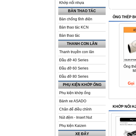
Khớp nối nhựa
BÀN THAO TÁC
ỐNG THÉP 
Bàn chống tĩnh điện
Bàn thao tác KCN
Bàn thao tác
THANH CON LĂN
Thanh truyền con lăn
Đầu đỡ 40 Series
Ống th
Đầu đỡ 60 Series
M
Đầu đỡ 80 Series
Gọi
PHỤ KIỆN KHỚP ỐNG
Phụ kiện khớp ống
Bánh xe ASADO
KHỚP NỐI H
Chân đế điều chỉnh
Nút đệm - Insert Nut
Phụ kiện Kaizen
XE ĐẨY