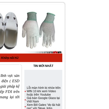
 Khớp nối HJ
TIN MỚI NHẤT
 lĩnh vực sản
Lỗi màn hình bị nhòe trên
h điện ( ESD
WIN 10 khi xem Video
 giải pháp kệ
hoặc trên Youtube
Giá bán Google Glass tại
iệp FDI trên
Việt Nam
mang lại tới
Xem Bill Gates “đọ tài hát
rap” với Steve Jobs
Samsung Galaxy S III ra
mắt với màn hình 4,8 inch