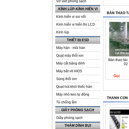
Vở viết phòng sạch
KÍNH LÚP-KÍNH HIỂN VI
BÀN THAO T
Kính hiển vi soi nổi
Kính hiển vi hiển thị LCD
Kính lúp
THIÊT BỊ ESD
Máy hàn - mũi hàn
Quạt máy thổi ion
Bàn thao tá
Máy cắt băng dính
02
Máy bắt vít HIOS
Gọi
Súng thổi ion
Quạt hút khói thiếc hàn
Máy nhỏ keo tự động
THANH CON
Tủ chống ẩm
GIẦY PHÒNG SẠCH
Giầy phòng sạch
THẢM DÍNH BỤI