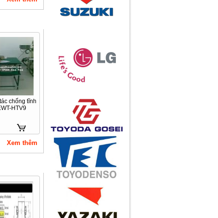
Call
Khớp nối ASADO HJ-1
tác chống tĩnh
 EWT-HTV9
Call
Khớp nối ASADO HJ-2
Xem thêm
Call
Xe đẩy ESKD-118-4F