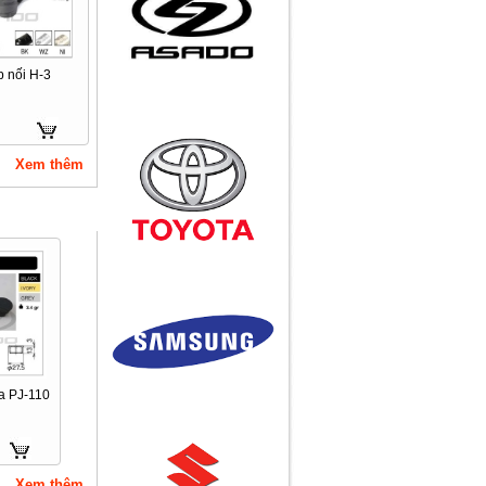
dáng với Nokia N9 và
Ống chống tĩnh điện
iPhone 4
Quần áo phòng sạch -
Công ty TNHH Hotu Việt
Nam
 nối H-3
iPhone 4 trắng có mặt ở
Việt Nam với giá 20 triệu
đồng
Huyền thoại Steve Jobs
qua đời ở tuổi 56
Call
Bàn thao tác, giá kệ, xe
Xem thêm
Ống INOX
đẩy, vật tư, khu công
nghiệp, băng tải....
Call
Khớp nối H-1
a PJ-110
Call
Khớp nối H-1B
Xem thêm