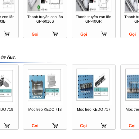
n con lăn
Thanh truyền con lăn
Thanh truyền con lăn
Thanh tr
33B
GP-6016S
GP-40GR
GP
Gọi
Gọi
Gọi
HỚP ỐNG
EDO 719
Móc treo KEDO 718
Móc treo KEDO 717
Móc tr
Gọi
Gọi
Gọi