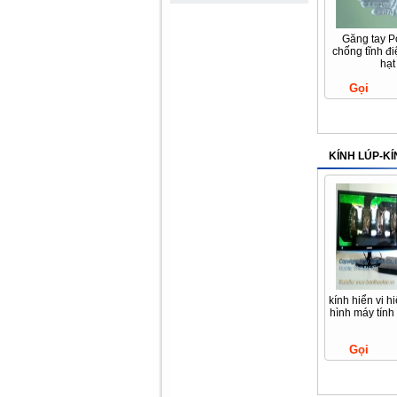
Găng tay P
chống tĩnh đ
hạt
Gọi
KÍNH LÚP-KÍ
kính hiển vi h
hình máy tín
Gọi