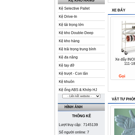
KỆ KHO HÀNG
Kệ Selective Pallet
XE ĐẨY
Kệ Drive-In
Kệ tải trọng lớn
Kệ kho Double-Deep
Kệ kho hàng
Kệ trải trọng trung bình
Kệ đa năng
Xe đẩy INO
111-1
Kệ tay đỡ
Kệ trượt - Con lăn
Gọi
Kệ khuôn
Kệ ống ABS & Khớp HJ
VẬT TƯ PHÒ
HÌNH ẢNH
THỐNG KÊ
Lượt truy cập: 7145139
Số người online: 7