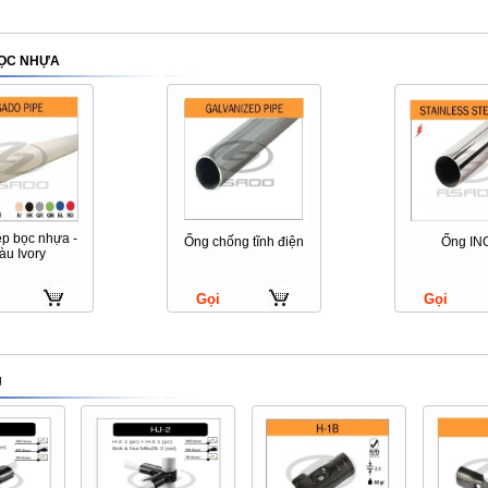
BỌC NHỰA
ép bọc nhựa -
Ống chống tĩnh điện
Ống IN
àu Ivory
Gọi
Gọi
J