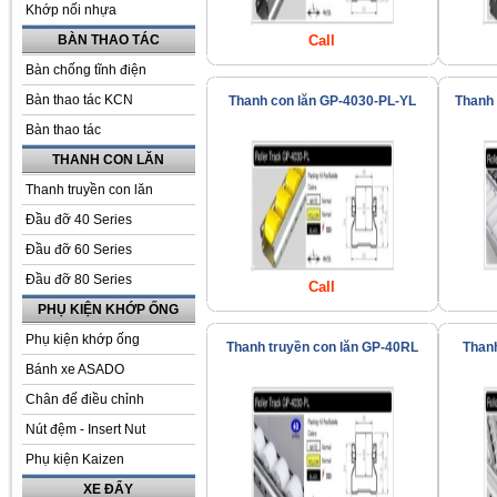
Khớp nối nhựa
BÀN THAO TÁC
Call
Bàn chống tĩnh điện
Bàn thao tác KCN
Thanh con lăn GP-4030-PL-YL
Thanh 
Bàn thao tác
THANH CON LĂN
Thanh truyền con lăn
Đầu đỡ 40 Series
Đầu đỡ 60 Series
Đầu đỡ 80 Series
Call
PHỤ KIỆN KHỚP ỐNG
Phụ kiện khớp ống
Thanh truyền con lăn GP-40RL
Thanh
Bánh xe ASADO
Chân đế điều chỉnh
Nút đệm - Insert Nut
Phụ kiện Kaizen
XE ĐẨY