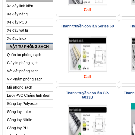
Xe đẩy linh kiện
Call
Xe đẩy hàng
Xe đẩy PCB
Thanh truyền con lăn Series 60
Th
Xe đẩy vật tư
Xe đẩy Inox
VẬT TƯ PHÒNG SẠCH
Quần áo phòng sạch
Giấy in phòng sạch
Vở viết phòng sạch
Call
VP Phẩm phòng sạch
Mũ phòng sạch
Thanh truyền con lăn GP-
Thanh 
Lưới PVC Chống tĩnh điện
6033B
Găng tay Polyester
Găng tay Latex
Găng tay Nitrile
Găng tay PU