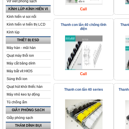
Vở viết phòng sạch
KÍNH LÚP-KÍNH HIỂN VI
Call
Kính hiển vi soi nổi
Kính hiển vi hiển thị LCD
Thanh con lăn 40 chống tĩnh
Than
điện
Kính lúp
THIÊT BỊ ESD
Máy hàn - mũi hàn
Quạt máy thổi ion
Máy cắt băng dính
Máy bắt vít HIOS
Call
Súng thổi ion
Quạt hút khói thiếc hàn
Thanh con lăn 40 series
Thanh 
Máy nhỏ keo tự động
Tủ chống ẩm
GIẦY PHÒNG SẠCH
Giầy phòng sạch
THẢM DÍNH BỤI