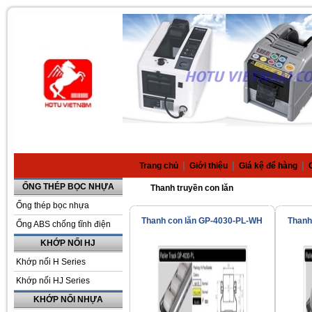
|
|
|
Trang chủ
Giới thiệu
Giá kệ để hàng
ỐNG THÉP BỌC NHỰA
Thanh truyền con lăn
Ống thép bọc nhựa
Thanh con lăn GP-4030-PL-WH
Thanh
Ống ABS chống tĩnh điện
KHỚP NỐI HJ
Khớp nối H Series
Khớp nối HJ Series
KHỚP NỐI NHỰA