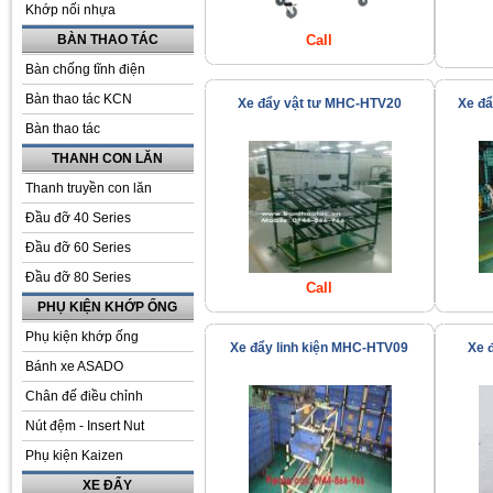
Khớp nối nhựa
BÀN THAO TÁC
Call
Bàn chống tĩnh điện
Bàn thao tác KCN
Xe đẩy vật tư MHC-HTV20
Xe đ
Bàn thao tác
THANH CON LĂN
Thanh truyền con lăn
Đầu đỡ 40 Series
Đầu đỡ 60 Series
Đầu đỡ 80 Series
Call
PHỤ KIỆN KHỚP ỐNG
Phụ kiện khớp ống
Xe đẩy linh kiện MHC-HTV09
Xe 
Bánh xe ASADO
Chân đế điều chỉnh
Nút đệm - Insert Nut
Phụ kiện Kaizen
XE ĐẨY