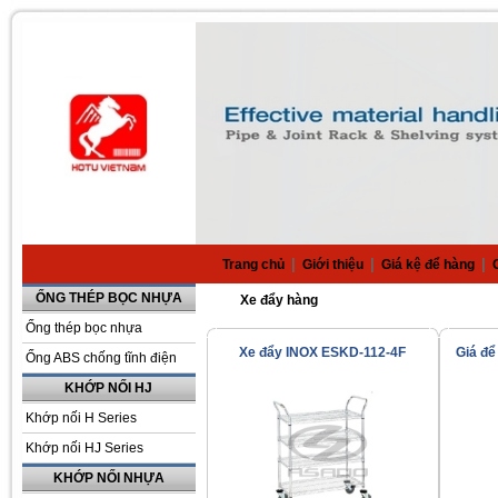
|
|
|
Trang chủ
Giới thiệu
Giá kệ để hàng
ỐNG THÉP BỌC NHỰA
Xe đẩy hàng
Ống thép bọc nhựa
Xe đẩy INOX ESKD-112-4F
Giá để
Ống ABS chống tĩnh điện
KHỚP NỐI HJ
Khớp nối H Series
Khớp nối HJ Series
KHỚP NỐI NHỰA