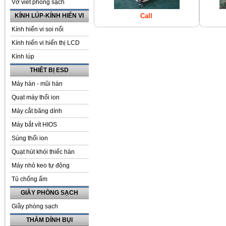
Vở viết phòng sạch
KÍNH LÚP-KÍNH HIỂN VI
Call
Kính hiển vi soi nổi
Kính hiển vi hiển thị LCD
Kính lúp
THIÊT BỊ ESD
Máy hàn - mũi hàn
Quạt máy thổi ion
Máy cắt băng dính
Máy bắt vít HIOS
Súng thổi ion
Quạt hút khói thiếc hàn
Máy nhỏ keo tự động
Tủ chống ẩm
GIẦY PHÒNG SẠCH
Giầy phòng sạch
THẢM DÍNH BỤI