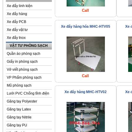
Xe đẩy linh kiện
Call
Xe đẩy hàng
Xe đẩy PCB
Xe đẩy hàng hóa MHC-HTV05
Xe 
Xe đẩy vật tư
Xe đẩy Inox
VẬT TƯ PHÒNG SẠCH
Quần áo phòng sạch
Giấy in phòng sạch
Vở viết phòng sạch
Call
VP Phẩm phòng sạch
Mũ phòng sạch
Xe đẩy hàng MHC-HTV02
Xe 
Lưới PVC Chống tĩnh điện
Găng tay Polyester
Găng tay Latex
Găng tay Nitrile
Găng tay PU