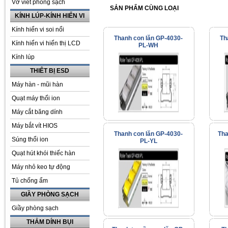
Vở viết phòng sạch
SẢN PHẨM CÙNG LOẠI
KÍNH LÚP-KÍNH HIỂN VI
Kính hiển vi soi nổi
Thanh con lăn GP-4030-
Th
Kính hiển vi hiển thị LCD
PL-WH
Kính lúp
THIÊT BỊ ESD
Máy hàn - mũi hàn
Quạt máy thổi ion
Máy cắt băng dính
Máy bắt vít HIOS
Thanh con lăn GP-4030-
Tha
Súng thổi ion
PL-YL
Quạt hút khói thiếc hàn
Máy nhỏ keo tự động
Tủ chống ẩm
GIẦY PHÒNG SẠCH
Giầy phòng sạch
THẢM DÍNH BỤI