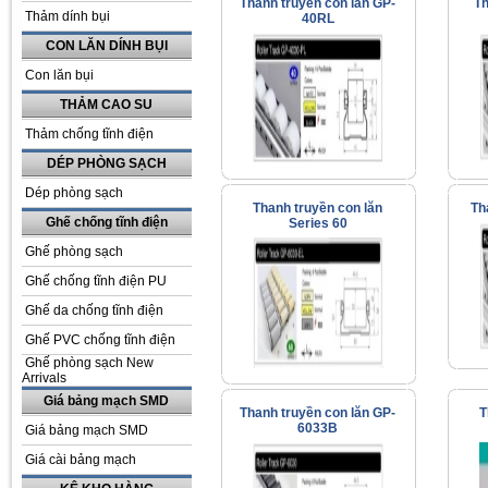
Thanh truyền con lăn GP-
Th
Thảm dính bụi
40RL
CON LĂN DÍNH BỤI
Con lăn bụi
THẢM CAO SU
Thảm chống tĩnh điện
DÉP PHÒNG SẠCH
Dép phòng sạch
Thanh truyền con lăn
Th
Ghế chống tĩnh điện
Series 60
Ghế phòng sạch
Ghế chống tĩnh điện PU
Ghế da chống tĩnh điện
Ghế PVC chống tĩnh điện
Ghế phòng sạch New
Arrivals
Giá bảng mạch SMD
Thanh truyền con lăn GP-
T
6033B
Giá bảng mạch SMD
Giá cài bảng mạch