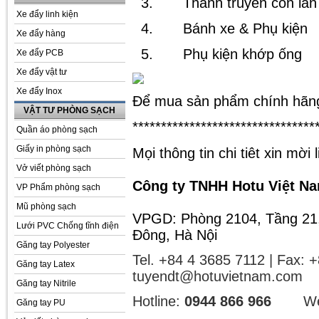
3.
Thanh truyền con lă
Xe đẩy linh kiện
4.
Bánh xe & Phụ kiện
Xe đẩy hàng
5.
Phụ kiện khớp ống
Xe đẩy PCB
Xe đẩy vật tư
Xe đẩy Inox
Để mua sản phẩm chính hãng,
VẬT TƯ PHÒNG SẠCH
********************************
Quần áo phòng sạch
Giấy in phòng sạch
Mọi thông tin chi tiêt xin mời 
Vở viết phòng sạch
Công ty TNHH Hotu Việt N
VP Phẩm phòng sạch
Mũ phòng sạch
VPGD: Phòng 2104, Tầng 21
Lưới PVC Chống tĩnh điện
Đông, Hà Nội
Găng tay Polyester
Tel. +84 4 3685 7112 | Fax: 
Găng tay Latex
tuyendt@hotuvietnam.com
Găng tay Nitrile
Hotline:
0944 866 966
We
Găng tay PU