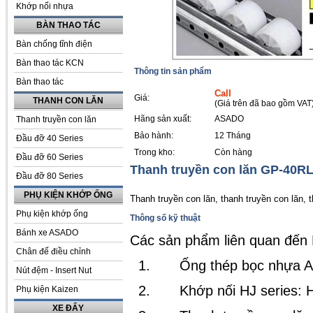
Khớp nối nhựa
BÀN THAO TÁC
Bàn chống tĩnh điện
Bàn thao tác KCN
Thông tin sản phẩm
Bàn thao tác
Call
Giá:
THANH CON LĂN
(Giá trên đã bao gồm VAT
Hãng sản xuất:
ASADO
Thanh truyền con lăn
Bảo hành:
12 Tháng
Đầu đỡ 40 Series
Trong kho:
Còn hàng
Đầu đỡ 60 Series
Thanh truyền con lăn GP-40R
Đầu đỡ 80 Series
PHỤ KIỆN KHỚP ỐNG
Thanh truyền con lăn, thanh truyền con lăn, th
Phụ kiện khớp ống
Thông số kỹ thuật
Bánh xe ASADO
Các sản phẩm liên quan đến 
Chân đế điều chỉnh
1.
Ống thép bọc nhựa 
Nút đệm - Insert Nut
2.
Khớp nối HJ series: 
Phụ kiện Kaizen
XE ĐẨY