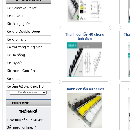
KỆ KHO HÀNG
Kệ Selective Pallet
Kệ Drive-In
Kệ tải trọng lớn
Kệ kho Double-Deep
Thanh con lăn 40 chống
Tha
tĩnh điện
Kệ kho hàng
Kệ trải trọng trung bình
Kệ đa năng
Kệ tay đỡ
Kệ trượt - Con lăn
Kệ khuôn
Kệ ống ABS & Khớp HJ
Thanh con lăn 40 series
T
HÌNH ẢNH
THỐNG KÊ
Lượt truy cập: 7146495
Số người online: 7