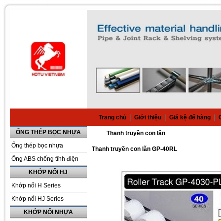
|
|
|
Trang chủ
Giới thiệu
Giá kệ để hàng
ỐNG THÉP BỌC NHỰA
Thanh truyền con lăn
Ống thép bọc nhựa
Thanh truyền con lăn GP-40RL
Ống ABS chống tĩnh điện
KHỚP NỐI HJ
Khớp nối H Series
Khớp nối HJ Series
KHỚP NỐI NHỰA