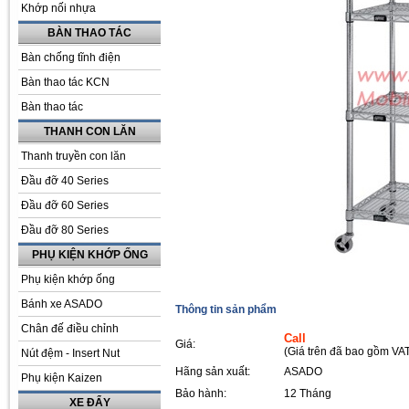
Khớp nối nhựa
BÀN THAO TÁC
Bàn chống tĩnh điện
Bàn thao tác KCN
Bàn thao tác
THANH CON LĂN
Thanh truyền con lăn
Đầu đỡ 40 Series
Đầu đỡ 60 Series
Đầu đỡ 80 Series
PHỤ KIỆN KHỚP ỐNG
Phụ kiện khớp ống
Bánh xe ASADO
Thông tin sản phẩm
Chân đế điều chỉnh
Call
Giá:
(Giá trên đã bao gồm VA
Nút đệm - Insert Nut
Hãng sản xuất:
ASADO
Phụ kiện Kaizen
Bảo hành:
12 Tháng
XE ĐẨY