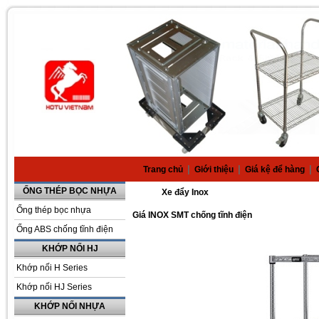
|
|
|
Trang chủ
Giới thiệu
Giá kệ để hàng
ỐNG THÉP BỌC NHỰA
Xe đẩy Inox
Ống thép bọc nhựa
Giá INOX SMT chống tĩnh điện
Ống ABS chống tĩnh điện
KHỚP NỐI HJ
Khớp nối H Series
Khớp nối HJ Series
KHỚP NỐI NHỰA