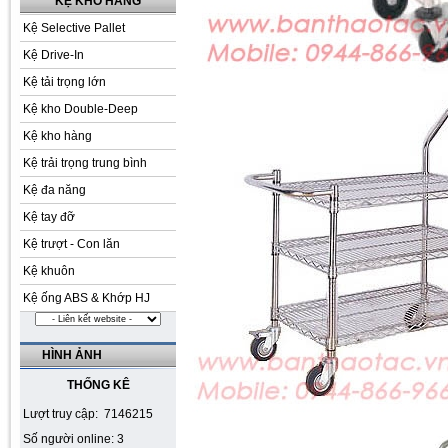
KỆ KHO HÀNG
Kệ Selective Pallet
Kệ Drive-In
Kệ tải trọng lớn
Kệ kho Double-Deep
Kệ kho hàng
Kệ trải trọng trung bình
Kệ đa năng
Kệ tay đỡ
Kệ trượt - Con lăn
Kệ khuôn
Kệ ống ABS & Khớp HJ
HÌNH ẢNH
THỐNG KÊ
Lượt truy cập: 7146215
Số người online: 3