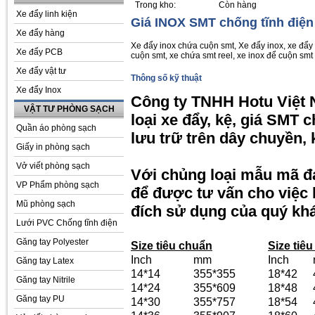
Trong kho:
Còn hàng
Xe đẩy linh kiện
Giá INOX SMT chống tĩnh điện
Xe đẩy hàng
Xe đẩy inox chứa cuộn smt, Xe đẩy inox, xe đẩy i
Xe đẩy PCB
cuộn smt, xe chứa smt reel, xe inox để cuộn smt
Xe đẩy vật tư
Thông số kỹ thuật
Xe đẩy Inox
Công ty TNHH Hotu Việt 
VẬT TƯ PHÒNG SẠCH
loại xe đẩy, kệ, giá SMT 
Quần áo phòng sạch
lưu trữ trên dây chuyền,
Giấy in phòng sạch
Vở viết phòng sạch
Với chủng loại mẫu mã đa
VP Phẩm phòng sạch
để được tư vấn cho việc
Mũ phòng sạch
đích sử dụng của quý kh
Lưới PVC Chống tĩnh điện
Găng tay Polyester
Size tiêu chuẩn
Size tiê
Inch
mm
Inch
Găng tay Latex
14*14
355*355
18*42
Găng tay Nitrile
14*24
355*609
18*48
Găng tay PU
14*30
355*757
18*54