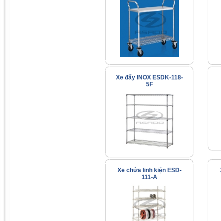
Xe đẩy INOX ESDK-118-
5F
Xe chứa linh kiện ESD-
111-A