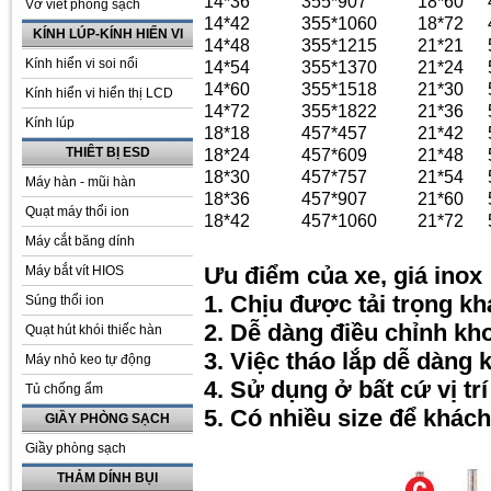
14*36
355*907
18*60
Vở viết phòng sạch
14*42
355*1060
18*72
KÍNH LÚP-KÍNH HIỂN VI
14*48
355*1215
21*21
Kính hiển vi soi nổi
14*54
355*1370
21*24
14*60
355*1518
21*30
Kính hiển vi hiển thị LCD
14*72
355*1822
21*36
Kính lúp
18*18
457*457
21*42
THIÊT BỊ ESD
18*24
457*609
21*48
18*30
457*757
21*54
Máy hàn - mũi hàn
18*36
457*907
21*60
Quạt máy thổi ion
18*42
457*1060
21*72
Máy cắt băng dính
Ưu điểm của xe, giá inox
Máy bắt vít HIOS
1. Chịu được tải trọng kh
Súng thổi ion
2. Dễ dàng điều chỉnh kh
Quạt hút khói thiếc hàn
3. Việc tháo lắp dễ dàng 
Máy nhỏ keo tự động
4. Sử dụng ở bất cứ vị t
Tủ chống ẩm
5. Có nhiều size để khác
GIẦY PHÒNG SẠCH
Giầy phòng sạch
THẢM DÍNH BỤI