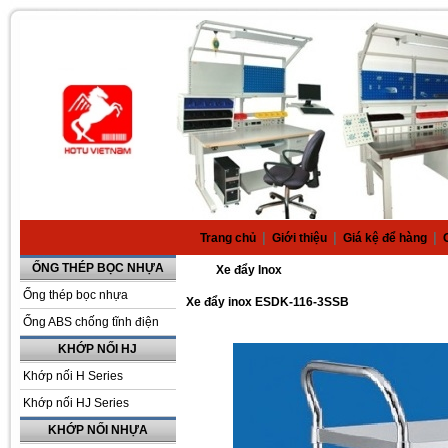
|
|
|
Trang chủ
Giới thiệu
Giá kệ để hàng
ỐNG THÉP BỌC NHỰA
Xe đẩy Inox
Ống thép bọc nhựa
Xe đẩy inox ESDK-116-3SSB
Ống ABS chống tĩnh điện
KHỚP NỐI HJ
Khớp nối H Series
Khớp nối HJ Series
KHỚP NỐI NHỰA