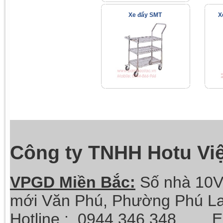
Xe đẩy SMT
X
Công ty TNHH Hotu Vi
VPGD Miền Bắc:
Số nhà 10V
mới Văn Phú, Phường Phú La
Hotline :
0944 346 348 Ema