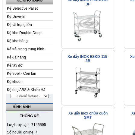
Xe đẩy INOX ESKD-112-
Xe
KỆ KHO HÀNG
3F
Kệ Selective Pallet
Kệ Drive-In
Kệ tải trọng lớn
Kệ kho Double-Deep
Kệ kho hàng
Kệ trải trọng trung bình
Xe đẩy INOX ESKD-115-
Xe
Kệ đa năng
3B
Kệ tay đỡ
Kệ trượt - Con lăn
Kệ khuôn
Kệ ống ABS & Khớp HJ
HÌNH ẢNH
Xe đẩy inox chứa cuộn
X
THỐNG KÊ
SMT
Lượt truy cập: 7145595
Số người online: 7