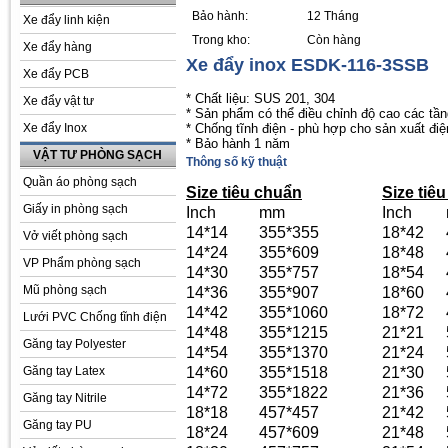
Bảo hành:
12 Tháng
Xe đẩy linh kiện
Trong kho:
Còn hàng
Xe đẩy hàng
Xe đẩy inox ESDK-116-3SSB
Xe đẩy PCB
* Chất liệu: SUS 201, 304
Xe đẩy vật tư
* Sản phẩm có thể điều chỉnh độ cao các tần
Xe đẩy Inox
* Chống tĩnh điện - phù hợp cho sản xuất đi
* Bảo hành 1 năm
VẬT TƯ PHÒNG SẠCH
Thông số kỹ thuật
Quần áo phòng sạch
Size tiêu chuẩn
Size tiê
Giấy in phòng sạch
Inch
mm
Inch
14*14
355*355
18*42
Vở viết phòng sạch
14*24
355*609
18*48
VP Phẩm phòng sạch
14*30
355*757
18*54
Mũ phòng sạch
14*36
355*907
18*60
14*42
355*1060
18*72
Lưới PVC Chống tĩnh điện
14*48
355*1215
21*21
Găng tay Polyester
14*54
355*1370
21*24
Găng tay Latex
14*60
355*1518
21*30
14*72
355*1822
21*36
Găng tay Nitrile
18*18
457*457
21*42
Găng tay PU
18*24
457*609
21*48