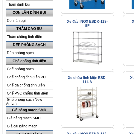
Thảm dính bụi
CON LĂN DÍNH BỤI
Con lăn bụi
Xe đẩy INOX ESDK-118-
X
5F
THẢM CAO SU
Thảm chống tĩnh điện
DÉP PHÒNG SẠCH
Dép phòng sạch
Ghế chống tĩnh điện
Ghế phòng sạch
Ghế chống tĩnh điện PU
Xe chứa linh kiện ESD-
Xe
111-A
Ghế da chống tĩnh điện
Ghế PVC chống tĩnh điện
Ghế phòng sạch New
Arrivals
Giá bảng mạch SMD
Giá bảng mạch SMD
Giá cài bảng mạch