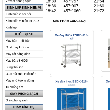
18*30
457*757
21*54
Vở viết phòng sạch
18*36
457*907
21*60
KÍNH LÚP-KÍNH HIỂN VI
18*42
457*1060
21*72
Kính hiển vi soi nổi
Kính hiển vi hiển thị LCD
SẢN PHẨM CÙNG LOẠI
Kính lúp
THIÊT BỊ ESD
Xe đẩy INOX ESKD-113-
4F
Máy hàn - mũi hàn
Quạt máy thổi ion
Máy cắt băng dính
Máy bắt vít HIOS
Súng thổi ion
Quạt hút khói thiếc hàn
Máy nhỏ keo tự động
Xe đẩy inox ESDK-116-
Xe
3SSB
Tủ chống ẩm
GIẦY PHÒNG SẠCH
Giầy phòng sạch
THẢM DÍNH BỤI