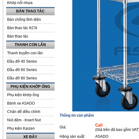
Khớp nối nhựa
BÀN THAO TÁC
Bàn chống tĩnh điện
Bàn thao tác KCN
Bàn thao tác
THANH CON LĂN
Thanh truyền con lăn
Đầu đỡ 40 Series
Đầu đỡ 60 Series
Đầu đỡ 80 Series
PHỤ KIỆN KHỚP ỐNG
Phụ kiện khớp ống
Bánh xe ASADO
Chân đế điều chỉnh
Thông tin sản phẩm
Nút đệm - Insert Nut
Call
Giá:
Phụ kiện Kaizen
(Giá trên đã bao gồm VAT
Hãng sản xuất:
ASADO
XE ĐẨY